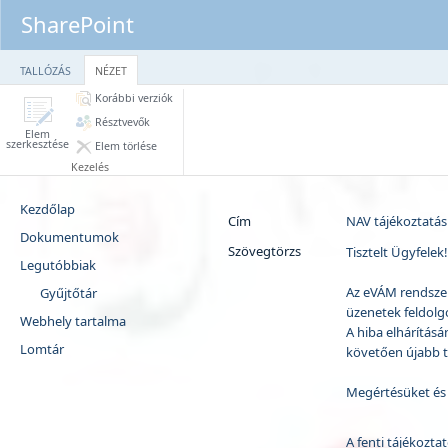
SharePoint
TALLÓZÁS
NÉZET
Korábbi verziók
Résztvevők
Elem
szerkesztése
Elem törlése
Kezelés
Kezdőlap
Cím
NAV tájékoztatás 
Dokumentumok
Szövegtörzs
Tisztelt Ügyfelek!
Legutóbbiak
Az eVÁM rendszer
Gyűjtőtár
üzenetek feldolg
Webhely tartalma
A hiba elhárítás
Lomtár
követően újabb t
Megértésüket és
A fenti tájékozta