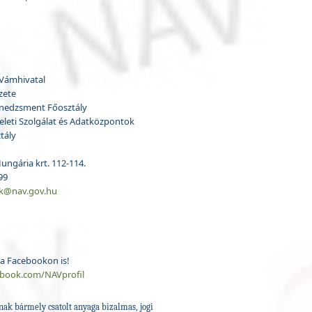
 Vámhivatal
zete
nedzsment Főosztály
eleti Szolgálat és Adatközpontok
tály
ungária krt. 112-114.
599
sk@nav.gov.hu
a Facebookon is!
ebook.com/NAVprofil
nak bármely csatolt anyaga bizalmas, jogi