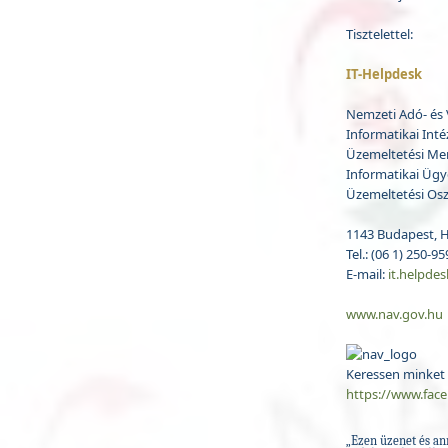
Tisztelettel:
IT-Helpdesk
Nemzeti Adó- és
Informatikai Inté
Üzemeltetési Me
Informatikai Ügy
Üzemeltetési Osz
1143 Budapest, H
Tel.: (06 1) 250-9
E-mail:
it.helpde
www.nav.gov.hu
Keressen minket 
https://www.fac
„Ezen üzenet és an