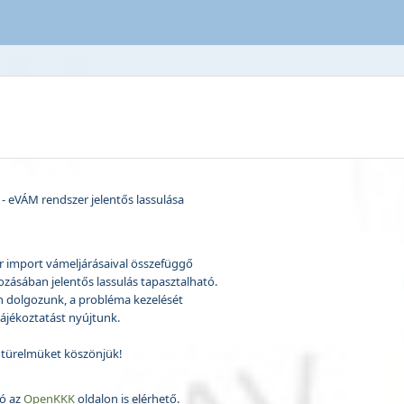
- eVÁM rendszer jelentős lassulása
 import vámeljárásaival összefüggő
ozásában jelentős lassulás tapasztalható.
án dolgozunk, a probléma kezelését
ájékoztatást nyújtunk.
 türelmüket köszönjük!
tó az
OpenKKK
oldalon is elérhető.